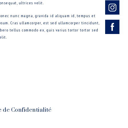
onsequat, ultrices velit.
onec nunc magna, gravida id aliquam id, tempus et
psum. Cras ullamcorper, est sed ullamcorper tincidunt,
ibero tellus commodo ex, quis varius tortor tortor sed
elit.
e de Confidentialité