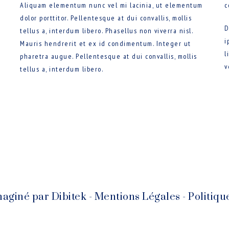
Aliquam elementum nunc vel mi lacinia, ut elementum
c
dolor porttitor. Pellentesque at dui convallis, mollis
D
tellus a, interdum libero. Phasellus non viverra nisl.
i
Mauris hendrerit et ex id condimentum. Integer ut
l
pharetra augue. Pellentesque at dui convallis, mollis
v
tellus a, interdum libero.
Imaginé par
Dibitek
-
Mentions Légales
-
Politiqu