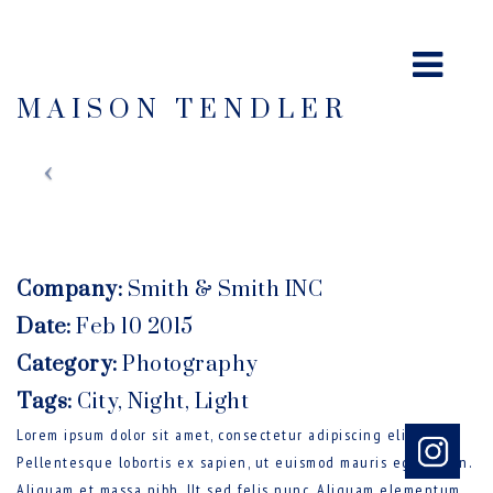
MAISON TENDLER
Company:
Smith & Smith INC
Date:
Feb 10 2015
Category:
Photography
Tags:
City
,
Night
,
Light
Lorem ipsum dolor sit amet, consectetur adipiscing elit.
Pellentesque lobortis ex sapien, ut euismod mauris egestas in.
Aliquam et massa nibh. Ut sed felis nunc. Aliquam elementum